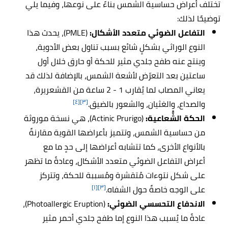
تختلف أعراض حساسية الشمس بناءً على نوعها، وفيما يلي
توضيحًا لذلك:
التفاعل الضوئي متعدد الأشكال:
(PMLE)، يحدث هذا
النوع الوراثي بشكلٍ شائع بسبب تناول بعض الأدوية،
وينتج عنه طفح جلدي مثير للحكة أو حارق خلال أول
ساعتين بعد التعرّض لأشعة الشمس، بالإضافة لذلك قد
يعاني المصاب لما يُقارب 1 - 2 ساعة من القشعريرة،
[٤]
[٣]
والصداع، والغثيان، والشعور بالضيق.
الحكة الشُّعاعية:
(Actinic Prurigo)، هي نسخة موروثة
من حساسية الشمس، وتتميز بأعراضها القوية مقارنةً
بالأنواع الأخرى، كما تتشابه أعراضها إلى حدٍ ما مع
أعراض التفاعل الضوئي متعدد الأشكال، وعادةً ما تظهر
على شكل نتوءات مُتقشرة ومُسببة للحكة، وتتركز
[١]
[٣]
على الوجه خاصةً حول الشفاه.
الاندفاع التحسسي الضوئي:
(Photoallergic Eruption)،
عادةً ما يُسبب هذا النوع إما طفح جلدي أحمر مثير