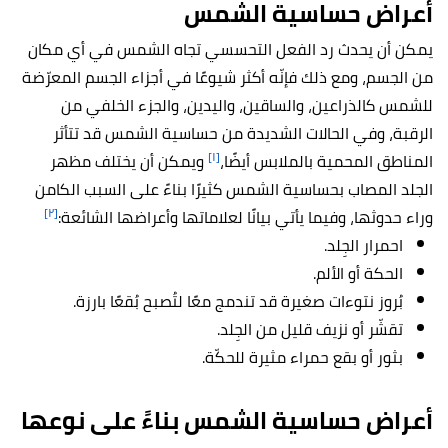
أعراض حساسية الشمس
يمكن أن يحدث رد الفعل التحسسي تجاه الشمس في أي مكان
من الجسم، ومع ذلك فإنّه أكثر شيوعًا في أجزاء الجسم المعرّضة
للشمس كالذراعين، والساقين، واليدين، والجزء الخلفي من
الرقبة، وفي الحالات الشديدة من حساسية الشمس قد تتأثر
[١]
المناطق المحمية بالملابس أيضًا،
ويمكن أن يختلف مظهر
الجلد المصاب بحساسية الشمس كثيرًا بناءً على السبب الكامن
[٢]
وراء حدوثها، وفيما يأتي بيانًا لعلاماتها وأعراضها الشائعة:
احمرار الجِلد.
الحكة أو الألم.
بُروز نتوءات صغيرة قد تندمج معًا لتُصبح بُقعًا بارزة.
تقشّر أو نزيف قليل من الجِلد.
بثور أو بقع حمراء مثيرة للحكّة.
أعراض حساسية الشمس بناءً على نوعها