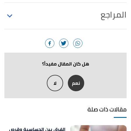
المراجع
أ
ب
ت
ث
,
clevelandclinic
, 16/1/2018,
"Sun Allergy"
^
Retrieved 8/11/2021. Edited.
,
sparrow
, 22/12/2020, Retrieved
"Sun Allergy"
↑
8/11/2021. Edited.
هل كان المقال مفيداً؟
أ
ب
ت
,
drugs
,
"Sun Allergy (Photosensitivity)"
^
نعم
لا
13/5/2021, Retrieved 8/11/2021. Edited.
أ
ب
ت
"What is a sun allergy? Learn about
^
photosensitivity"
,
singlecare
, 17/7/2020, Retrieved
مقالات ذات صلة
8/11/2021. Edited.
,
Baptist
"What Is a Sun Allergy (or sun rash)? "
↑
الفرق بين الحساسية وقرص