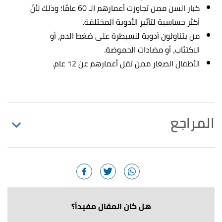
كبار السن ممن تجاوزت أعمارهم الـ 60 عامًا؛ وذلك لأنّ
أكثر حساسية لتأثير الأدوية المختلفة.
من يتناولون أدوية للسيطرة على ضغط الدم، أو
الاكتئاب، أو مضادات الحموضة.
الأطفال الصغار ممن تقل أعمارهم عن 12 عام.
المراجع
,
shefaapharmacy
, Retrieved
"Lorinase tablets 14’s"
↑
26/6/2023. Edited.
,
nahdionline
,
"Lorinase-D 2.5/120mg 20 Tablets"
↑
Retrieved 26/6/2023. Edited.
هل كان المقال مفيداً؟