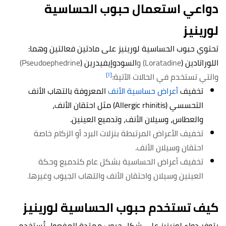
دواعي استعمال حبوب الحساسية
لورينيز
تحتوي حبوب الحساسية لورينيز على مادتين فعالتين وهما:
اللوراتادين (
Loratadine) و
السودوإيفيدرين (
Pseudoephedrine)
[١]
والتي تستخدم في الحالات الآتية:
تخفيف
أعراض حساسية الأنف
المعروفة بالتهاب الأنف
التحسسي (Allergic rhinitis) مثل احتقان الأنف،
والعطاس، وسيلان الأنف، وتدميع العينين.
تخفيف الأعراض المرتبطة بنزلات البرد أو الزكام خاصة
احتقان وسيلان الأنف.
تخفيف أعراض الحساسية بشكل عام كتدميع وحكة
العينين وسيلان واحتقان الأنف والتهاب الجيوب وغيرها.
كيف تستخدم حبوب الحساسية لورينيز
يتوفر دواء لوزينيز على شكل حبوب ممتدة المفعول تُستخدم