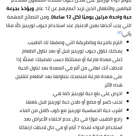
للبالغين والأطفال الذين تزيد أعمارهم عن 12 عام،
ويؤخذ بجرعة
حبة واحدة مرتين يوميًا (كل 12 ساعة)
، ومن النصائح المهمة
التي يجب أخذها بعين الاعتبار عند استخدام حبوب لورينيز كلًا ممّا
[٢]
يأتي:
التزم بالجرعة وبالطريقة التي وصفها لك الطبيب.
يمكنك تناول حبوب لورينيز قبل أو بعد تناول الطعام
(على معدة فارغة أو ممتلئة) حسب تفضيلك؛ فمثلًا إذا
لاحظت أنك تعاني من ألم في المعدة بعد تناول الحبة
على معدة فارغة فننصحك بتناولها بعد الطعام لتقليل
هذه الأثر.
احرص على بلع حبة لورينيز كما هي.
تجنب كسر أو مضغ أو طحن حبة لورينيز قبل بلعها.
اشرب حبة الحساسية لورينيز مع كوب كامل من الماء.
راجع الطبيب فورًا في حال عدم اختفاء الأعراض بعد
استخدام الدواء لمدة 7 أيام أو في حال لاحظت ارتفاعًا
في درجة حرارة جسمك.