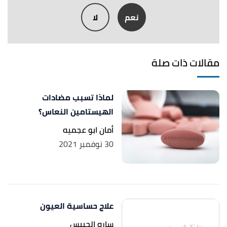
,
tabletwise
, Retrieved
"Lorinase Tablet"
↑
نعم
لا
26/6/2023. Edited.
,
www.nahdionline.com
, Retrieved
"Lorinase Tablet"
↑
26/6/2023. Edited.
مقالات ذات صلة
لماذا تسبب مضادات
الهيستامين النعاس؟
أمان ابو عجميه
30 نوفمبر 2021
علاج حساسية العيون
ساره الحبيس