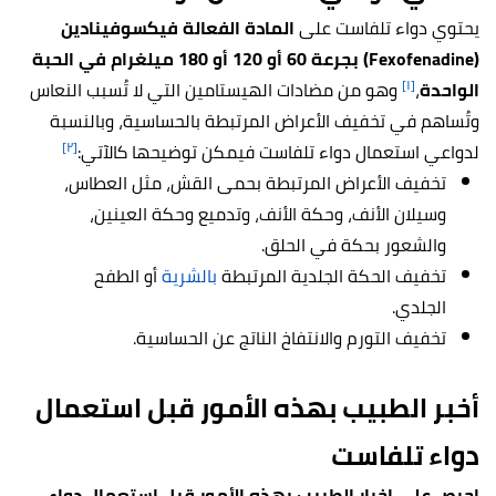
يحتوي دواء تلفاست على
المادة الفعالة فيكسوفينادين
(Fexofenadine) بجرعة 60 أو 120 أو 180 ميلغرام في الحبة
[١]
الواحدة
،
وهو من مضادات الهيستامين التي لا تُسبب النعاس
وتُساهم في تخفيف الأعراض المرتبطة بالحساسية، وبالنسبة
[٢]
لدواعي استعمال دواء تلفاست فيمكن توضيحها كالآتي:
تخفيف الأعراض المرتبطة بحمى القش، مثل العطاس،
وسيلان الأنف، وحكة الأنف، وتدميع وحكة العينين،
والشعور بحكة في الحلق.
تخفيف الحكة الجلدية المرتبطة
بالشرية
أو الطفح
الجلدي.
تخفيف التورم والانتفاخ الناتج عن الحساسية.
أخبر الطبيب بهذه الأمور قبل استعمال
دواء تلفاست
احرص على إخبار الطبيب بهذه الأمور قبل استعمال دواء