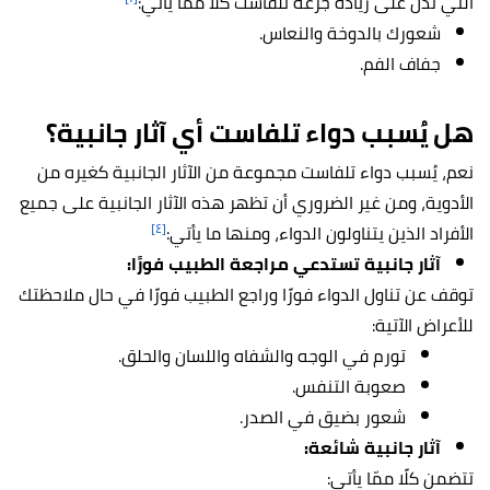
التي تدل على زيادة جرعة تلفاست كلًا ممّا يأتي:
شعورك بالدوخة والنعاس.
جفاف الفم.
هل يُسبب دواء تلفاست أي آثار جانبية؟
نعم، يُسبب دواء تلفاست مجموعة من الآثار الجانبية كغيره من
الأدوية، ومن غير الضروري أن تظهر هذه الآثار الجانبية على جميع
[٤]
الأفراد الذين يتناولون الدواء، ومنها ما يأتي:
آثار جانبية تستدعي مراجعة الطبيب فورًا:
توقف عن تناول الدواء فورًا وراجع الطبيب فورًا في حال ملاحظتك
للأعراض الآتية:
تورم في الوجه والشفاه واللسان والحلق.
صعوبة التنفس.
شعور بضيق في الصدر.
آثار جانبية شائعة:
تتضمن كلًا ممّا يأتي: