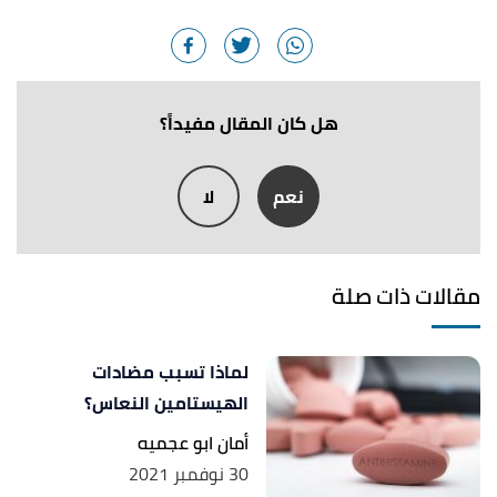
أ
ب
ت
ث
ج
,
news-medicaL
, Retrieved
"Telfast "
^
14/3/2023. Edited.
,
angleseapharmacy
,
"Telfast 180mg 30 Tablets"
↑
Retrieved 14/3/2023. Edited.
هل كان المقال مفيداً؟
أ
ب
,
telfast
, Retrieved 14/3/2023. Edited.
"telfast"
^
نعم
لا
,
medicines
,
"Telfast 180mg Film-coated Tablets"
↑
Retrieved 14/3/2023. Edited.
مقالات ذات صلة
لماذا تسبب مضادات
الهيستامين النعاس؟
أمان ابو عجميه
30 نوفمبر 2021