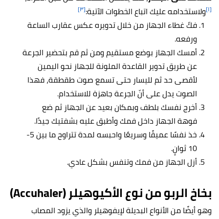
[٣]
[١]
ولاستخدامه عليك اتباع الخطوات الآتية:
فكّ غطاء الجهاز من خلال تدويره عكس عقارب الساعة
ورفعه.
أمسك الجهاز بوضع مستقيم ومن ثم قم بتحضير الجرعة
عن طريق تدوير القاعدة الملونة للجهاز نحو اليمين
لأقصى حد ثم لليسار حتى تسمع صوت طقطقة، فهذا
الصوت يدل على أنّ الجرعة جاهزة للاستخدام.
أخرج نفسك بلطف وبمكان بعيد عن الجهاز ثم ضع
فوهة الجهاز داخل فمك وأطبق عليه بشفتيك جيدًا.
خذ نفسًا عميقًا وسريعًا واحبسه لمدة تتراوح ما بين 5-
10 ثوانٍ.
أزل الجهاز من فمك وتنفس بشكل عادي.
بخاخ الربو من نوع الأكيوهيلر (Accuhaler)
وهو أيضًا من الأنواع البديلة لإيفوهيلر والذي يزود المصاب