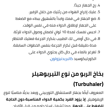
رج الجهاز جيدًا.
عليك إخراج الهواء من رئتيك من خلال الزفير.
ضع الجهاز في فمك وابدأ بالشهيق ببطء مع الضغط
على الجهاز لإطلاق الدواء منه في نفس الوقت.
احبس نفسك لمدة 10 ثوانٍ لضمان وصول الدواء للرئة.
في حال أوصى لك الطبيب بتكرار الجرعة فعليك الانتظار
مدة دقيقة قبل تكرار الجرعة بنفس الخطوات السابقة.
تغرغر بالماء في حال كان يحتوي الدواء على
الكورتيكوسيد
كالبريدنيزولون
.
بخاخ الربو من نوع التيربوهيلر
(Turbuhaler)
المعروف أيضًا بجهاز الاستنشاق التوربيني ويعد بديلًا مناسبًا لنوع
الإيفوهيلر،
إذ يزود الفرد بكمية الدواء المناسبة دون الحاجة
للضغط على الجهاز
، مما يُسّهل استخدامه من قبل الأفراد،