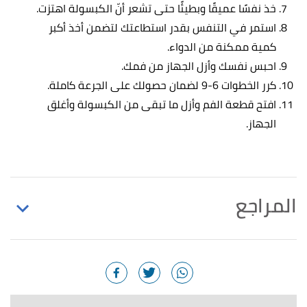
خذ نفسًا عميقًا وبطيئًا حتى تشعر أنّ الكبسولة اهتزت.
استمر في التنفس بقدر استطاعتك لتضمن أخذ أكبر
كمية ممكنة من الدواء.
احبس نفسك وأزل الجهاز من فمك.
كرر الخطوات 6-9 لضمان حصولك على الجرعة كاملة.
افتح قطعة الفم وأزل ما تبقى من الكبسولة وأغلق
الجهاز.
المراجع
أ
ب
ت
ث
,
patient
, Retrieved
"Asthma Inhalers"
^
6/12/2022. Edited.
,
"What is a metered dose inhaler (MDI)?"
↑