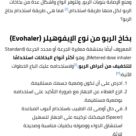
ومنع الإصابة بنوبات الربو، وتتوفر أنواع وأشكال عدة من بخاخات
[١]
الربو لكل منها طريقة استخدام،
فما هي طريقة استخدام بخاخ
الربو؟
بخاخ الربو من نوع الإيفوهيلر (Evohaler)
المعروف أيضًا بمنشقة معايرة الجرعة أو محدد الجرعة (Standard
Metered dose inhaler)، وهو
أكثر أنواع البخاخات استخدامًا
[١]
للتخفيف من أعراض الربو
،
ولاستخدامه عليك اتباع الخطوات
[٢]
الآتية:
احرص على أن تكون وضعية جسمك مستقيمة.
انزع الغطاء عن الجهاز مع ضرورة التأكيد على استخدامه
بوضعية مستقيمة.
في حال أوصى لك الطبيب باستخدام أنبوب المباعدة
(Spacer) فيمكنك تركيبه على الجهاز لتسهيل
استنشاق الدواء ووصوله بكميات مناسبة وصحيحة
للرئة.