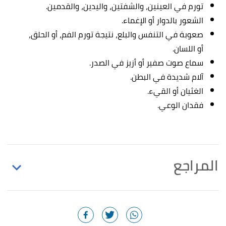
تورم في العينين، والشفتين، واليدين، والقدمين.
الشعور بالدوار أو الإغماء.
صعوبة في التنفس والبلع، نتيجة تورم الفم، أو الحلق،
أو اللسان.
سماع صوت صفير أو أزيز في الصدر.
آلام شديدة في البطن.
الغثيان أو القيء.
فقدان الوعي.
المراجع
أ
ب
ت
"How to get rid of an allergic reaction on the
^
face"
,
medicalnewstoday
, Retrieved 11/9/2023.