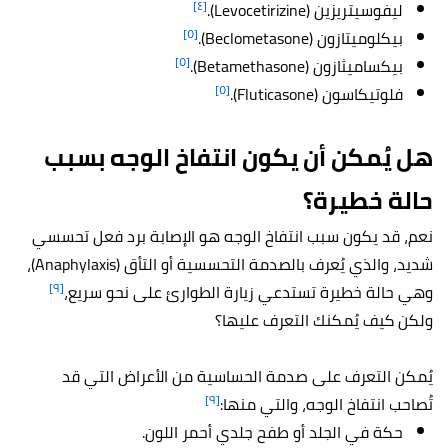
[٤]
ليفوسيتريزين (Levocetirizine).
[٥]
بيكلوميتازون (Beclometasone).
[٥]
بيكساميثازون (Betamethasone).
[٥]
فلوتيكاسون (Fluticasone).
هل يُمكن أن يكون انتفاخ الوجه بسبب
حالة خطيرة؟
نعم، قد يكون سبب انتفاخ الوجه هو الإصابة برد فعل تحسسي
شديد، والذي يُعرف بالصدمة التحسسية أو التأق (Anaphylaxis)،
[٩]
وهي حالة خطيرة تستدعي زيارة الطوارئ على نحو سريع،
ولكن كيف يُمكنك التعرف عليها؟
يُمكن التعرف على صدمة الحساسية من الأعراض التي قد
[٩]
تُصاحب انتفاخ الوجه، والتي منها:
حكة في الجلد أو طفح جلدي أحمر اللون.