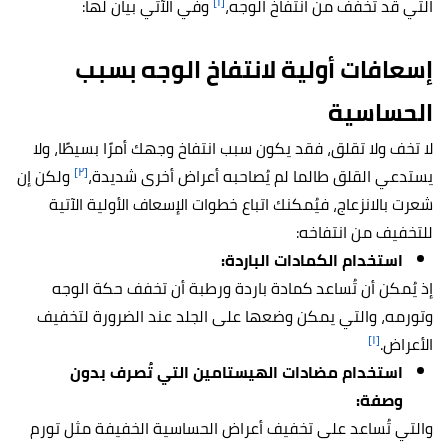
[١]
التي قد تُخفف من انتفاخ الوجه،
وفي الآتي بيان لها:
إسعافات أولية لانتفاخ الوجه بسبب
الحساسية
لا تخف ولا تقلق، فقد يكون سبب انتفاخ وجهك أمرًا بسيطًا، ولا
[٢]
يستدعي القلق طالما لم يُصاحبه أعراض أخرى شديدة،
ولكن إن
شعرت بالانزعاج، فيُمكنك اتباع خطوات الإسعاف الأولية الآتية
للتخفيف من انتفاخه:
استخدام الكمادات الباردة:
إذ يُمكن أن تُساعد كمادة باردة ورطبة أن تخفف حكة الوجه
وتورمه، والتي يمكن وضعها على الجلد عند الضرورة لتخفيف
[١]
الأعراض.
استخدام مضادات الهيستامين التي تُصرف بدون
وصفة:
والتي تُساعد على تخفيف أعراض الحساسية الخفيفة مثل تورم