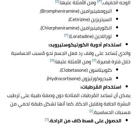
[٤]
[٣]
الوجه الخفيف،
ومن الأمثلة عليها:
البرومفينيرامين (Brompheniramine).
السيتريزين (Cetirizine).
الكلورفينيرامين (Chlorpheniramine).
[٢]
لوراتادين (Loratadine).
استخدام أدوية الكورتيكوستيرويد:
والذي يُساعد على وقف رد فعل الجسم نحو مُسبب الحساسية
[٥]
[٢]
خلال فترة قصيرة.
ومن الأمثلة عليها:
كلوبيتاسون (Clobetasone).
هيدروكورتيزون (Hydrocortisone).
استخدام المُرطبات:
يمكن أن تساعد المُرطبات المتاحة دون وصفة طبية على ترطيب
البشرة الجافة وتقليل الحكة، كما أنها تشكل طبقة تحمي من
[١]
مسببات الحساسية.
[٦]
الحصول على قسط كاف من الراحة.