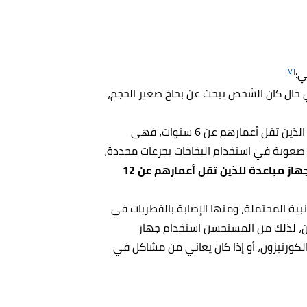
[٧]
ي:
 في حال كان الشخص يبحث عن بخاخ صغير الحجم،
: لا تعدّ البخاخات بالمسحوق الجاف مناسبة للأطفال الذين تقل أعمارهم عن 6 سنوات، فهي
 صعوبة في استخدام البخاخات بجرعات محددة،
ولا يجوز كذلك استخدام هذه البخاخات دون استخدام جهاز مباعدة للذين تقل أعمارهم عن 12
نبية المحتملة، ومنها الإصابة بالفطريات في
زون، لذلك من المستحسن استخدام جهاز
لكورتيزون، أو إذا كان يعاني من مشاكل في