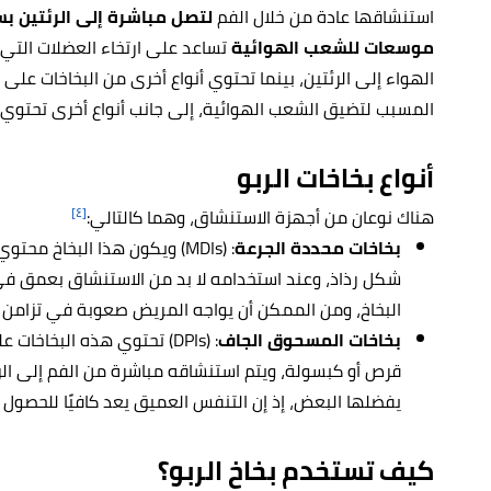
استنشاقها عادة من خلال الفم
لتصل مباشرة إلى الرئتين ب
موسعات للشعب الهوائية
تساعد على ارتخاء العضلات التي
الهواء إلى الرئتين، بينما تحتوي أنواع أخرى من البخاخات على
ا
المسبب لتضيق الشعب الهوائية، إلى جانب أنواع أخرى تحتو
أنواع بخاخات الربو
[٤]
هناك نوعان من أجهزة الاستنشاق، وهما كالتالي:
بخاخات محددة الجرعة
: (MDIs) ويكون هذا البخاخ م
شكل رذاذ، وعند استخدامه لا بد من الاستنشاق بعمق ف
البخاخ، ومن الممكن أن يواجه المريض صعوبة في تزامن ه
بخاخات المسحوق الجاف
: (DPIs) تحتوي هذه البخا
قرص أو كبسولة، ويتم استنشاقه مباشرة من الفم إلى الرئ
يفضلها البعض، إذ إن التنفس العميق يعد كافيًا للحصول ع
كيف تستخدم بخاخ الربو؟