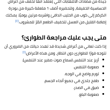
جيدة من مضادات الالتهابات التي يُعتقد أنّها تخفف من أعراض
الحساسية الخفيفة، ولتحضيره أضف 1 ملعقة كبيرة من بودرة
الكركم إلى كوب من الحليب الدافئ واشربه مرتين يوميًا. يمكنك
[٤]
إضافة القليل من العسل لتخفيف الطعم المُرّ للمشروب.
متى يجب عليك مراجعة الطوارئ؟
إذا كنت تعاني من أعراض شديدة قد تهدد حياتك من الضروري أن
[١]
تتوجه فورًا للطوارئ دون انتظار، ومن هذه الأعراض:
أزيز عند التنفس (سماع صوت صفير عند التنفس).
صعوبة التنفس.
تورم واضح في الوجه.
طفح جلدي في جميع أنحاء الجسم.
ضيق في الصدر.
صعوبة البلع.