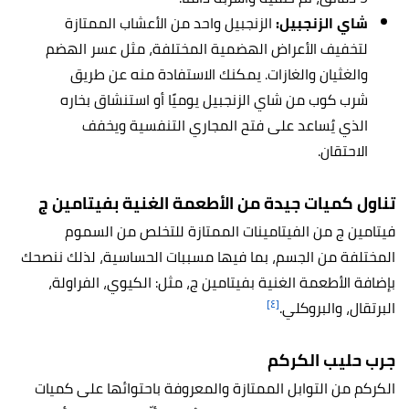
شاي الزنجبيل:
الزنجبيل واحد من الأعشاب الممتازة
لتخفيف الأعراض الهضمية المختلفة، مثل عسر الهضم
والغثيان والغازات. يمكنك الاستفادة منه عن طريق
شرب كوب من شاي الزنجبيل يوميًا أو استنشاق بخاره
الذي يُساعد على فتح المجاري التنفسية ويخفف
الاحتقان.
تناول كميات جيدة من الأطعمة الغنية بفيتامين ج
فيتامين ج من الفيتامينات الممتازة للتخلص من السموم
المختلفة من الجسم، بما فيها مسببات الحساسية، لذلك ننصحك
بإضافة الأطعمة الغنية بفيتامين ج، مثل: الكيوي، الفراولة،
[٤]
البرتقال، والبروكلي.
جرب حليب الكركم
الكركم من التوابل الممتازة والمعروفة باحتوائها على كميات