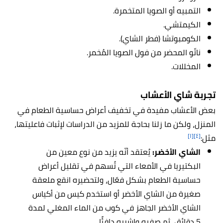
التمبيه أو الصويا المتخمرة.
الكيمتشي.
الكومبوتشا (فطر الشاي).
ناتّو المحضر من فول الصويا المُخمر.
المخللات.
تجربة شاي الأعشاب
بعض الأعشاب مفيدة في تخفيف أعراض حساسية الطعام في
المنزل، ولكن ما زلنا بحاجة للمزيد من الدراسات لإثبات فاعليتها،
[١]
[٤]
مثل:
الشاي الأخضر:
يُعتقد أنّه يزيد من نوع معين من
البكتيريا في الأمعاء التي تُسهم في تقليل أعراض
حساسية الطعام بشكل فعّال، ولتحضيره انقع ملعقة
صغيرة من الشاي الأخضر أو استخدم كيس من أكياس
الشاي الأخضر الجاهز في كوب من الماء المغلي لمدة
5 دقائق، ثم صفيه واشربه دافئًا.