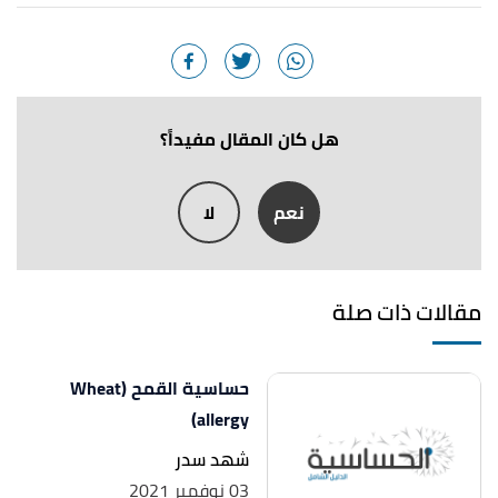
أ
ب
Mr. Strawberry (19/3/2020),
"Strawberry
^
Allergy"
,
strawberryplants
, Retrieved 24/10/2021.
Edited.
أ
ب
ت
Nicole Spiridakis (14/11/2019),
"List of Foods
^
هل كان المقال مفيداً؟
to Avoid With a Strawberry Allergy"
,
livestron
,
Retrieved 24/10/2021. Edited.
نعم
لا
أ
ب
Natalie Silver (18/9/2019)،
"Do I Have a
^
healthline
،
Strawberry Allergy?"
، اطّلع عليه بتاريخ
24/10/2021. Edited.
مقالات ذات صلة
أ
ب
ت
ث
ج
ح
خ
Jenna Fletcher (14/9/2018)،
"Can
^
،
people be allergic to strawberries?"
حساسية القمح (Wheat
medicalnewstoda
allergy)
، اطّلع عليه بتاريخ 24/10/2021.
Edited.
شهد سدر
03 نوفمبر 2021